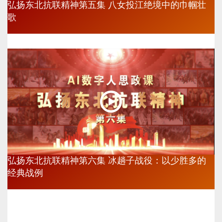
弘扬东北抗联精神第五集 八女投江绝境中的巾帼壮
歌
弘扬东北抗联精神第六集 冰趟子战役：以少胜多的
经典战例