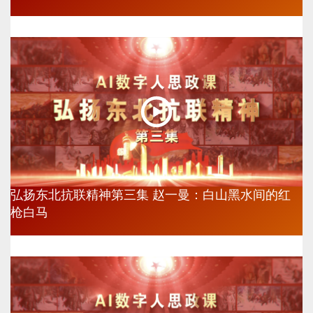
弘扬东北抗联精神第三集 赵一曼：白山黑水间的红
枪白马