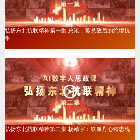
弘扬东北抗联精神第一集 总论：孤悬敌后的绝境抗
争
弘扬东北抗联精神第二集 杨靖宇：铁血丹心铸忠魂