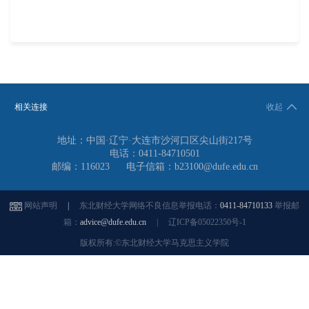
相关连接
收起
地址：中国·辽宁·大连市沙河口区尖山街217号
电话：0411-84710501
邮编：116023
电子信箱：b23100@dufe.edu.cn
网站声明
|
东北财经大学网络不良信息举报电话：
0411-84710133
举报邮
箱：
advice@dufe.edu.cn
|
辽ICP备05022350号-1
版权所有:©东北财经大学马克思主义学院