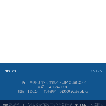
相关连接
收起
地址：中国·辽宁·大连市沙河口区尖山街217号
电话：0411-84710501
邮编：116023
电子信箱：b23100@dufe.edu.cn
网站声明
|
东北财经大学网络不良信息举报电话：
0411-84710133
举报邮