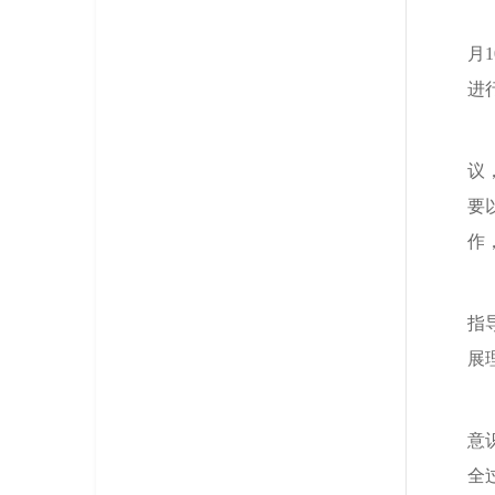
月
进
议
要
作
指
展
意
全