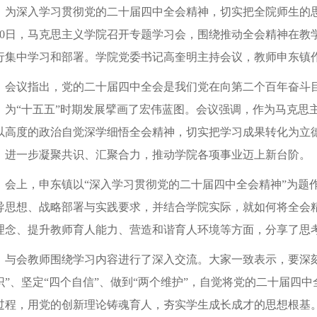
为深入学习贯彻党的二十届四中全会精神，切实把全院师生的
10日，马克思主义学院召开专题学习会，围绕推动全会精神在教
行集中学习和部署。
学院
党委书记
高奎明
主持会议，
教师申东镇
会议指出，党的二十届四中全会
是我们党在向第二个百年奋斗
，
为
“十五五”时期发展擘画了宏伟蓝图。会议强调，作为马克思
以高度的政治自觉深学细悟全会精神，切实把学习成果转化为立
，进一步凝聚共识、汇聚合力，推动学院各项事业迈上新台阶。
会上，申东镇以
“深入学习贯彻党的二十届四中全会精神”为题
导思想、战略部署与实践要求，并结合学院实际，就如何将全会
理念、提升教师育人能力、营造和谐育人环境等方面，分享了思
与会教师围绕学习内容进行了深入交流。大家一致表示，要深
识”、坚定“四个自信”、做到“两个维护”，自觉将党的二十届四
过程，用党的创新理论铸魂育人，夯实学生成长成才的思想根基