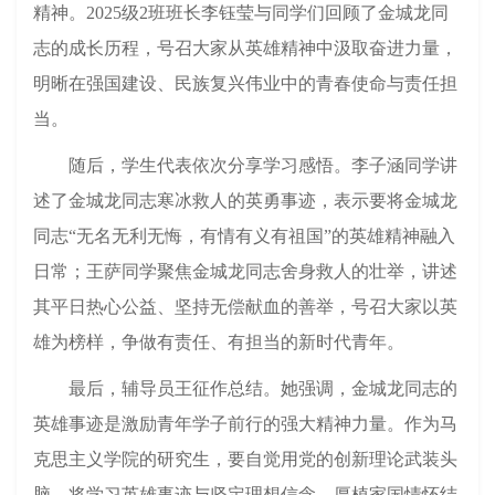
精神。
2025级2班
班长李钰莹
与同学们回顾了金城龙同
志的成长历程，号召大家从英雄精神中汲取奋进力量，
明晰在强国建设、民族复兴伟业中的青春使命与责任担
当。
随后，
学生代表
依次分享学习感悟
。
李子涵
同学讲
述
了
金城龙
同志寒冰救人的
英勇事迹，表示要将金城龙
同志
“无名无利无悔，有情有义有祖国”
的
英雄精神融入
日常
；
王萨
同学
聚焦
金城龙同志
舍身救人的壮举，
讲述
其
平日热心公益、坚持无偿献血的善举，号召大家以英
雄为榜样，争做有责任、有担当的新时代青年。
最后，
辅导员王征
作总结
。她强调
，金城龙同志的
英雄事迹是激励青年学子
前行的强大精神力量
。作为马
克思主义学院的研究生，要自觉用党的创新理论武装头
脑，将学习英雄事迹与坚定理想信念、厚植家国情怀结