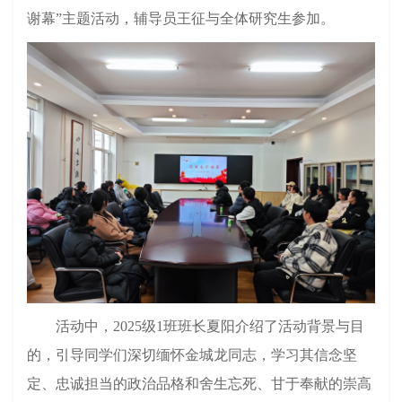
谢幕”主题活动，辅导员王征与全体
研究生
参加
。
活动中，
2025级1班班长
夏阳
介绍了活动背景与目
的，引导同学们深切
缅怀
金城龙
同志，学习其信念坚
定、忠诚担当的政治品格
和
舍生忘死、甘于奉献的崇高