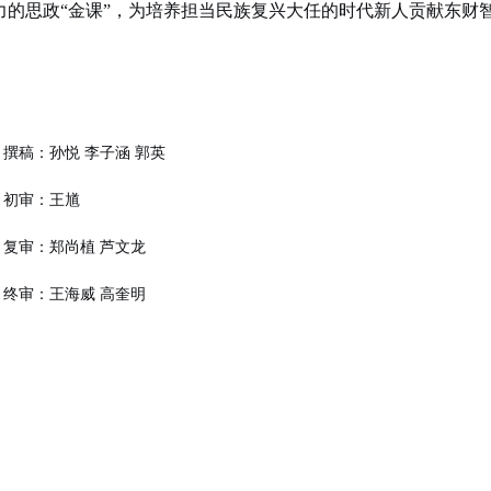
力的思政
“
金课
”
，为培养担当民族复兴
大
任的时代新人贡献东财
撰稿：孙悦
李子涵
郭英
初审：
王馗
复审：
郑尚植
芦文龙
终审：
王海威
高奎明