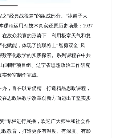
程之
“
经典战役篇
”
的组成部分
。
“
冰趟子大
本课程运用
AI技术
真实还原
历史场景：
1937
，在
敌众我寡的形势
下
，
利用极寒天气和复
字化赋能
，
体现了抗联将士
“智勇双全”风
课
数字化
教学的实践探索。
系列课程
在中共
群山回唱”项目组
、
辽宁省思想政治工作研究
真实验室制作完成。
主办，旨在以专促精，打造精品思政课程，
校在思政课教学改革创新方面迈出了坚实步
赞
”
专栏进行展播，欢迎广大师生和社会各
思政教育，打造更多有温度、有深度、有影