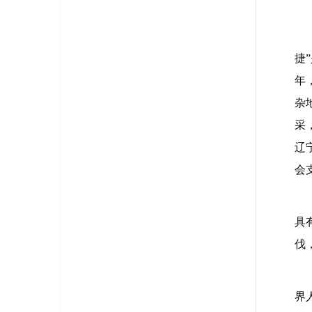
捷
”
年
杂
采
辽
会
具
伐
界