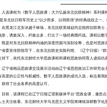
入选课程为《数字人思政课：大力弘扬东
北抗联精神》系列
课
是东北抗日联军历史上
“以少胜多、以弱胜强”的经典战
役
之一
。
，
在
黑龙江北安冰趟子林场
，
东北抗联英雄赵尚志
指挥抗联将士
地形，诱敌深入，歼敌众多，打出了一场经典围歼战。课程
以数
，既
是对东北抗联精神内涵的深度挖掘与深刻诠释，
也
是
对
思政
宁省委宣传部指导下，在东北抗联史实陈列馆、《辽宁日报》
“
支持下，依托东北财经大学思政课程
和
课程思政
协同育人
虚拟仿
辽宁省精品思政课交流展示活动
由辽宁省思想政治工作研究会
有高度的公正性与权威性。数字人思政课的成功入选，标志着我
，获得了社会各界的高度认可。
目前，
该
课程已在辽宁日报辽望新媒体平台
“
思政金课
，
邀您点
人士关注收看。东北财经大学马克思主义学院将继续深耕数字化