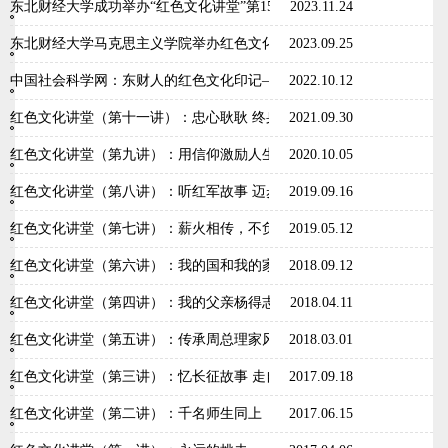
东北财经大学成功举办“红色文化讲堂”第15期—中华优秀传统文化的时
2023.11.24
东北财经大学马克思主义学院举办红色文化讲堂第14期暨2023级新生
2023.09.25
中国社会科学网：东财人的红色文化印记——东北财经大学举办红色文化
2022.10.12
红色文化讲堂（第十一讲）：忠心耿耿 终身奋斗的关向应
2021.09.30
红色文化讲堂（第九讲）：用信仰激励人生 用鲜血染红党旗
2020.10.05
红色文化讲堂（第八讲）：听红军故事 迈步新长征再出发
2019.09.16
红色文化讲堂（第七讲）：薪火相传，不负初心——走近习仲勋
2019.05.12
红色文化讲堂（第六讲）：我的国和我的家
2018.09.12
红色文化讲堂（第四讲）：我的父亲杨得志
2018.04.11
红色文化讲堂（第五讲）：传承周总理家风 弘扬周恩来精神
2018.03.01
红色文化讲堂（第三讲）：忆长征故事 走自己征程
2017.09.18
红色文化讲堂（第二讲）：千名师生同上《难忘的党课》
2017.06.15