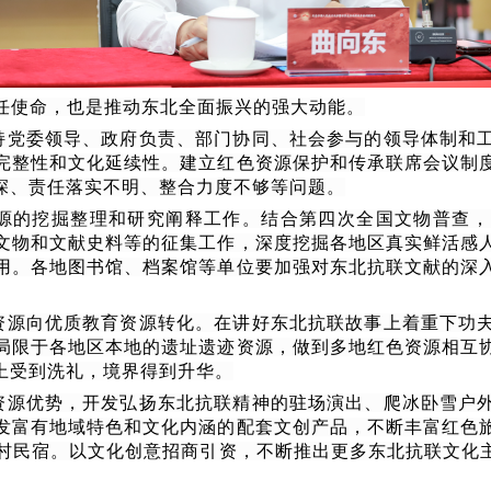
任使命，也是推动东北全面振兴的强大动能。
持党委领导、政府负责、部门协同、社会参与的领导体制和
完整性和文化延续性。建立红色资源保护和传承联席会议制
深、责任落实不明、整合力度不够等问题。
源的挖掘整理和研究阐释工作。结合第四次全国文物普查，
文物和文献史料等的征集工作，深度挖掘各地区真实鲜活感
用。各地图书馆、档案馆等单位要加强对东北抗联文献的深
资源向优质教育资源转化。在讲好东北抗联故事上着重下功
局限于各地区本地的遗址遗迹资源，做到多地红色资源相互
上受到洗礼，境界得到升华。
资源优势，开发弘扬东北抗联精神的驻场演出、爬冰卧雪户
发富有地域特色和文化内涵的配套文创产品，不断丰富红色
的乡村民宿。以文化创意招商引资，不断推出更多东北抗联文