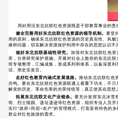
用好用活东北抗联红色资源既是干部教育事业的责
健全完善用好东北抗联红色资源的领导机制。
要坚
用的原则，确保东北抗联红色资源的历史真实性、风貌
难和问题，切实解决资源保护利用中存在的思想认识不
做好东北抗联基础性研究。
加强对东北抗联红色资
库，分类研究保护措施。开展对社会上散存的东北抗联
班专项整理，汇编成集，形成系列和体系，以备深度利
话、用史实发言。
走好红色教育内涵式发展道路。
推动东北抗联红色
共鸣。要在东北抗联红色资源联通上着重下功夫，不只
解党的历史、革命先辈的光荣传统等，真正使其在思想
拓展东北抗联文化产业链条。
要充分发挥东北冰雪
馆、烈士陵园、遗址遗迹等红色资源，组织专业人员开
实行
“政府+民宿+农户”的管理模式，打造富有特色
群众对红色旅游的需求。